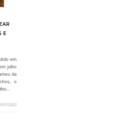
ZAR
S E
akêdo em
em julho
antes da
chos, o
ulho…
9/07/2022