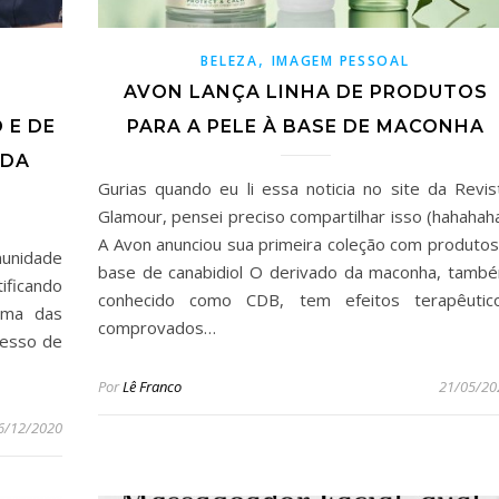
,
BELEZA
IMAGEM PESSOAL
AVON LANÇA LINHA DE PRODUTOS
 E DE
PARA A PELE À BASE DE MACONHA
EDA
Gurias quando eu li essa noticia no site da Revis
Glamour, pensei preciso compartilhar isso (hahahaha
A Avon anunciou sua primeira coleção com produtos
omunidade
base de canabidiol O derivado da maconha, tamb
ficando
conhecido como CDB, tem efeitos terapêutic
Uma das
comprovados…
cesso de
Por
Lê Franco
21/05/20
6/12/2020