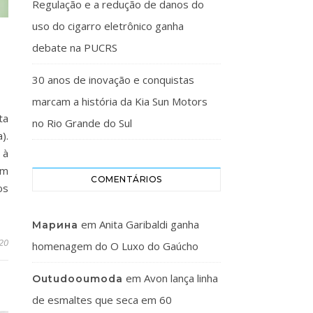
Regulação e a redução de danos do
uso do cigarro eletrônico ganha
debate na PUCRS
30 anos de inovação e conquistas
marcam a história da Kia Sun Motors
ta
no Rio Grande do Sul
).
 à
ém
COMENTÁRIOS
os
em
Anita Garibaldi ganha
Марина
20
homenagem do O Luxo do Gaúcho
em
Avon lança linha
Outudooumoda
de esmaltes que seca em 60