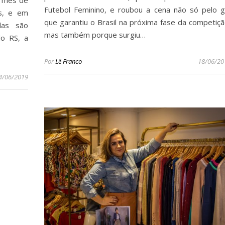
Futebol Feminino, e roubou a cena não só pelo g
s, e em
que garantiu o Brasil na próxima fase da competiçã
elas são
mas também porque surgiu…
do RS, a
Por
Lê Franco
18/06/20
4/06/2019