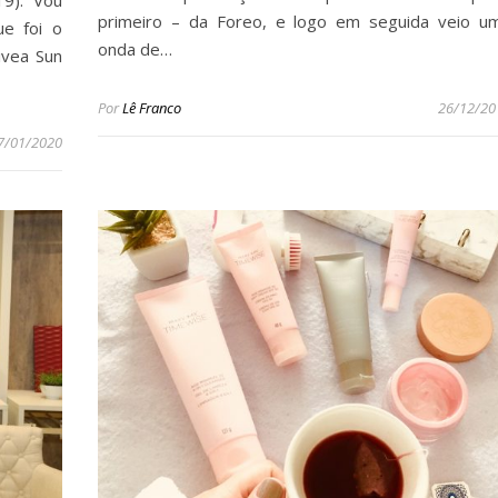
19). Vou
primeiro – da Foreo, e logo em seguida veio u
e foi o
onda de…
ivea Sun
Por
Lê Franco
26/12/20
7/01/2020