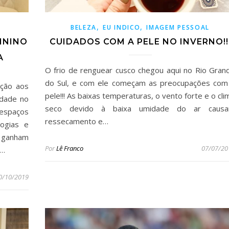
,
,
BELEZA
EU INDICO
IMAGEM PESSOAL
ININO
CUIDADOS COM A PELE NO INVERNO!!
A
O frio de renguear cusco chegou aqui no Rio Gran
do Sul, e com ele começam as preocupações com
ação aos
pele!!! As baixas temperaturas, o vento forte e o cli
idade no
seco devido à baixa umidade do ar caus
 espaços
ressecamento e…
logias e
 ganham
Por
Lê Franco
07/07/20
a…
0/10/2019