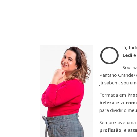
O
lá, tu
Ledi
e 
Sou na
Pantano Grande/R
já sabem, sou u
Formada em
Pro
beleza e a com
para dividir o m
Sempre tive um
profissão
, e ass