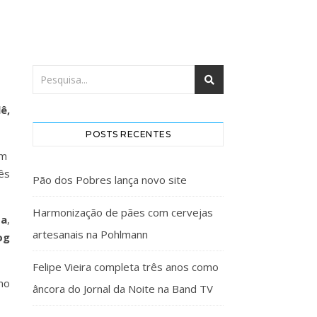
lê,
POSTS RECENTES
em
ês
Pão dos Pobres lança novo site
Harmonização de pães com cervejas
a
,
artesanais na Pohlmann
og
Felipe Vieira completa três anos como
mo
âncora do Jornal da Noite na Band TV