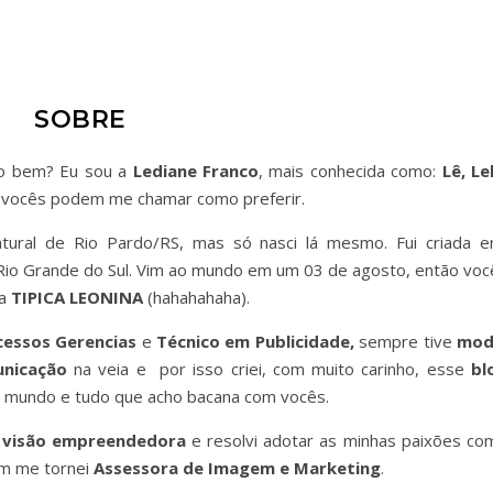
SOBRE
do bem? Eu sou a
Lediane Franco
, mais conhecida como:
Lê, Le
vocês podem me chamar como preferir.
tural de Rio Pardo/RS, mas só nasci lá mesmo. Fui criada 
io Grande do Sul. Vim ao mundo em um 03 de agosto, então voc
ma
TIPICA LEONINA
(hahahahaha).
cessos Gerencias
e
Técnico em Publicidade,
sempre tive
mod
unicação
na veia e por isso criei, com muito carinho, esse
bl
eu mundo e tudo que acho bacana com vocês.
a
visão empreendedora
e resolvi adotar as minhas paixões co
im me tornei
Assessora de Imagem e Marketing
.