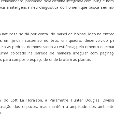
 relaxamento, passando pela cozinha integrada com living e hom
voca a inteligência neurolinguística do homem,que busca seu no
 natureza se dá por conta do painel de bolhas, logo na entrad
; um jardim suspenso no teto; um quadro, desenvolvido pe
meio às pedras, demonstrando a resiliência; pelo cimento queima
surma colocado na parede de maneira irregular com paginaç
das para compor o espaço de onde brotam as plantas.
l do Loft La Floraison, a Parametre Hunter Douglas. Divisór
eparação dos espaços, mas mantém a amplitude dos ambiente
s.