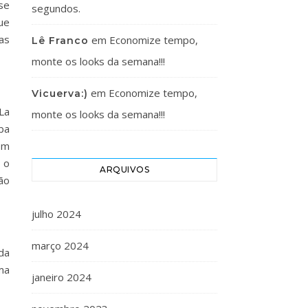
se
segundos.
ue
as
em
Economize tempo,
Lê Franco
monte os looks da semana!!!
em
Economize tempo,
Vicuerva:)
La
monte os looks da semana!!!
ba
em
 o
ARQUIVOS
ão
julho 2024
março 2024
da
ma
janeiro 2024