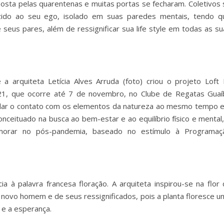
osta pelas quarentenas e muitas portas se fecharam. Coletivos 
uzido ao seu ego, isolado em suas paredes mentais, tendo q
seus pares, além de ressignificar sua life style em todas as su
 arquiteta Letícia Alves Arruda (foto) criou o projeto Loft 
021, que ocorre até 7 de novembro, no Clube de Regatas Guaí
mular o contato com os elementos da natureza ao mesmo tempo 
ceituado na busca ao bem-estar e ao equilíbrio físico e mental,
orar no pós-pandemia, baseado no estímulo à Programaç
 à palavra francesa floração. A arquiteta inspirou-se na flor 
 novo homem e de seus ressignificados, pois a planta floresce u
 e a esperança.