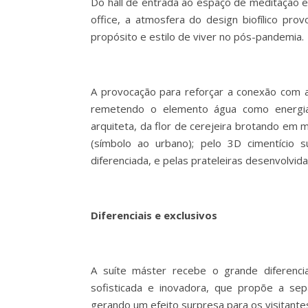
Do hall de entrada ao espaço de meditação e
office, a atmosfera do design biofílico pro
propósito e estilo de viver no pós-pandemia.
A provocação para reforçar a conexão com a
remetendo o elemento água como energia
arquiteta, da flor de cerejeira brotando em 
(símbolo ao urbano); pelo 3D cimentício 
diferenciada, e pelas prateleiras desenvolvi
Diferenciais e exclusivos
A suíte máster recebe o grande diferencia
sofisticada e inovadora, que propõe a s
gerando um efeito surpresa para os visitante