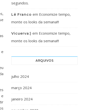
segundos.
s,
em
Economize tempo,
Lê Franco
se
monte os looks da semana!!!
em
Economize tempo,
Vicuerva:)
as
monte os looks da semana!!!
 e
ARQUIVOS
eu
da
julho 2024
março 2024
es
 e
janeiro 2024
ir
os