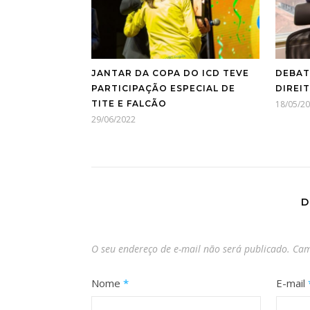
JANTAR DA COPA DO ICD TEVE
DEBAT
PARTICIPAÇÃO ESPECIAL DE
DIREI
TITE E FALCÃO
18/05/2
29/06/2022
D
O seu endereço de e-mail não será publicado.
Cam
Nome
*
E-mail