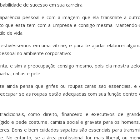
obabilidade de sucesso em sua carreira.
aparência pessoal e com a imagem que ela transmite a outro
ito que esta tem com a Empresa e consigo mesma. Mantendo-
lo de vida.
tivéssemos em uma vitrine, e para te ajudar elaborei algum
pessoal no ambiente corporativo:
onta, e sim a preocupação consigo mesmo, pois ela mostra zelo
barba, unhas e pele.
e ainda pensa que grifes ou roupas caras são essenciais, e 
preocupar se as roupas estão adequadas com sua função dentro 
adicionais, como direito, financeiro e executivos de grand
ígido e pede costume, camisa social e gravata para os homens,
lheres. Bons e bem cuidados sapatos são essenciais para transmit
e. No entanto, se a área profissional for mais liberal, ou men