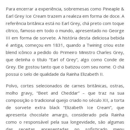
Para encerrar a experiência, sobremesas como Pineaple &
Earl Grey Ice Cream trazem a realeza em forma de doce. A
referência britânica está no Earl Grey, chá preto com toque
cítrico, famoso em todo o mundo, apresentado no George
III em forma de sorvete. A história desta deliciosa bebida
é antiga, começou em 1831, quando a Twining criou este
blend icônico a pedido do Primeiro Ministro Charles Grey,
que detinha o título “Earl of Grey”, algo como Conde de
Grey. Ele gostou tanto que o batizou com seu nome. O chá
possui o selo de qualidade da Rainha Elizabeth II.
Polvo, cortes selecionados de carnes britânicas, ostras,
molho gravy, “Beet and Cheddar” – que traz na sua
composição o tradicional queijo criado no século XII, a torta
de sorvete extra black “Elizabeth Ice Cream”, que
apresenta chocolate amargo, considerado pela Rainha
como o responsável pela sua longevidade, são algumas
das receitas apresentadas no sofisticado menu