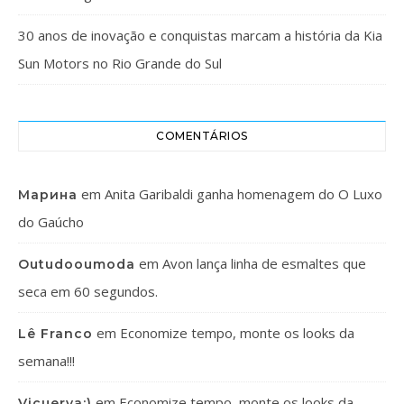
30 anos de inovação e conquistas marcam a história da Kia
Sun Motors no Rio Grande do Sul
COMENTÁRIOS
em
Anita Garibaldi ganha homenagem do O Luxo
Марина
do Gaúcho
em
Avon lança linha de esmaltes que
Outudooumoda
seca em 60 segundos.
em
Economize tempo, monte os looks da
Lê Franco
semana!!!
em
Economize tempo, monte os looks da
Vicuerva:)